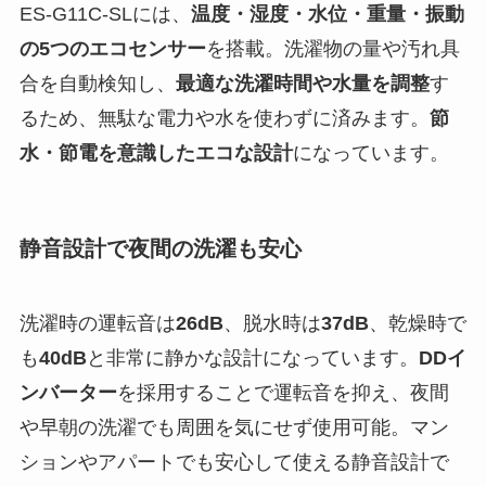
ES-G11C-SLには、
温度・湿度・水位・重量・振動
の5つのエコセンサー
を搭載。洗濯物の量や汚れ具
合を自動検知し、
最適な洗濯時間や水量を調整
す
るため、無駄な電力や水を使わずに済みます。
節
水・節電を意識したエコな設計
になっています。
静音設計で夜間の洗濯も安心
洗濯時の運転音は
26dB
、脱水時は
37dB
、乾燥時で
も
40dB
と非常に静かな設計になっています。
DDイ
ンバーター
を採用することで運転音を抑え、夜間
や早朝の洗濯でも周囲を気にせず使用可能。マン
ションやアパートでも安心して使える静音設計で