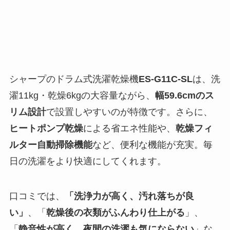
シャープのドラム式洗濯乾燥機
ES-G11C-SL
は、洗
濯11kg・乾燥6kgの大容量ながら、
幅59.6cmのス
リム設計
で設置しやすいのが特徴です。さらに、
ヒートポンプ乾燥
による省エネ性能や、
乾燥フィ
ルター自動掃除機能
など、便利な機能が充実。毎
日の洗濯をより快適にしてくれます。
口コミでは、
「洗浄力が高く、汚れ落ちが良
い」
、「
乾燥後の衣類がふんわり仕上がる
」、
「
静音性が高く、夜間の洗濯も気にならない
」な