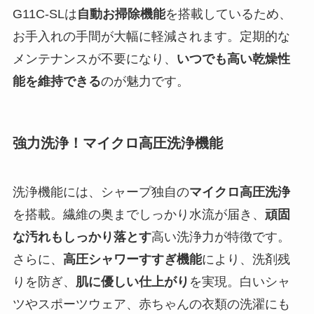
G11C-SLは
自動お掃除機能
を搭載しているため、
お手入れの手間が大幅に軽減されます。定期的な
メンテナンスが不要になり、
いつでも高い乾燥性
能を維持できる
のが魅力です。
強力洗浄！マイクロ高圧洗浄機能
洗浄機能には、シャープ独自の
マイクロ高圧洗浄
を搭載。繊維の奥までしっかり水流が届き、
頑固
な汚れもしっかり落とす
高い洗浄力が特徴です。
さらに、
高圧シャワーすすぎ機能
により、洗剤残
りを防ぎ、
肌に優しい仕上がり
を実現。白いシャ
ツやスポーツウェア、赤ちゃんの衣類の洗濯にも