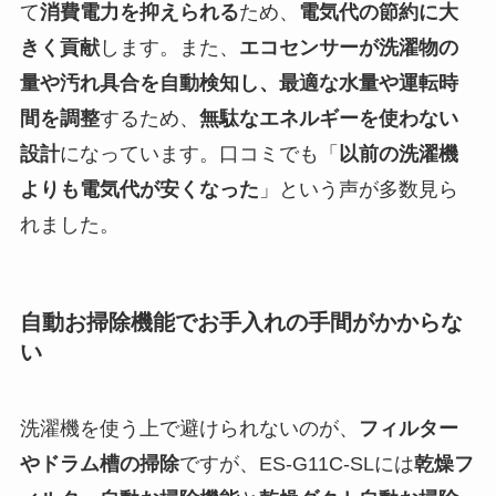
て
消費電力を抑えられる
ため、
電気代の節約に大
きく貢献
します。また、
エコセンサーが洗濯物の
量や汚れ具合を自動検知し、最適な水量や運転時
間を調整
するため、
無駄なエネルギーを使わない
設計
になっています。口コミでも「
以前の洗濯機
よりも電気代が安くなった
」という声が多数見ら
れました。
自動お掃除機能でお手入れの手間がかからな
い
洗濯機を使う上で避けられないのが、
フィルター
やドラム槽の掃除
ですが、ES-G11C-SLには
乾燥フ