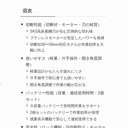
テ
目次
ゴ
リ
ー）
切断性能（切断径・モーター・刃の材質）
SK5高炭素鋼刃が生む圧倒的な切れ味
ブラシレスモーターが安定したパワーを発揮
切断径30〜50mm対応モデルが作業効率を大
幅に向上
使いやすさ（軽量・片手操作・開き角度調
整）
軽量設計がもたらす疲れにくさ
片手操作で初心者でも扱いやすい
全
開き角度調整で作業の幅が広がる
バッテリー性能（容量・連続使用時間・2個
セット）
大容量バッテリーで長時間作業をサポート
2個セットのバッテリーで作業効率が倍増
残量表示機能で安心して連続使用できる
安全性（ロック機能・誤作動防止・モーター