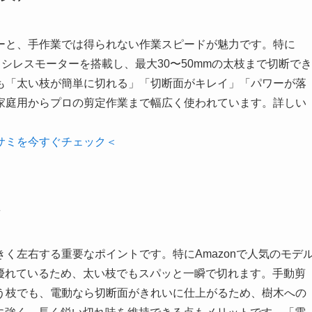
ーと、手作業では得られない作業スピードが魅力です。特に
ブラシレスモーターを搭載し、最大30〜50mmの太枝まで切断でき
も「太い枝が簡単に切れる」「切断面がキレイ」「パワーが落
家庭用からプロの剪定作業まで幅広く使われています。詳しい
サミを今すぐチェック＜
く左右する重要なポイントです。特にAmazonで人気のモデ
も優れているため、太い枝でもスパッと一瞬で切れます。手動剪
う枝でも、電動なら切断面がきれいに仕上がるため、樹木への