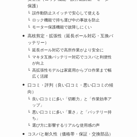
保護）
誤作動防止スイッチで安心して使える
ロック機能で持ち運び中の事故を防止
モーター保護機能で故障しにくい
高枝剪定・拡張性（延長ポール対応・互換バ
ッテリー）
延長ポール対応で高所作業がより安全に
マキタ互換バッテリー対応でコスパと利便性
が向上
高拡張性モデルは家庭用からプロ作業まで幅
広く活躍
口コミ・評判（良い口コミ・悪い口コミの傾
向）
良い口コミに多い「切断力」と「作業効率ア
ップ」
悪い口コミに多い「重さ」と「バッテリー持
ち」
選び方に影響するリアルな使用感の声
コスパと耐久性（価格帯・保証・交換部品）