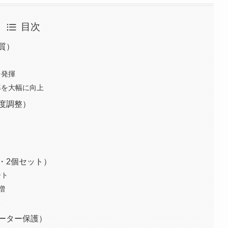
目次
質）
を発揮
率を大幅に向上
度調整）
・2個セット）
ート
増
る
ーター保護）