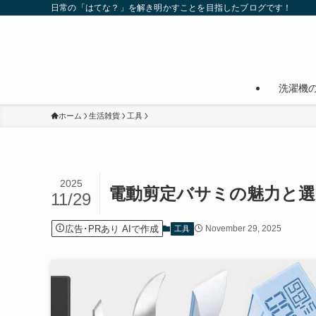
日常の「はてな？」を解き明かすことを目指したブログです！
洗濯機
ホーム
生活雑貨
工具
2025
電動剪定バサミの魅力と選
11/29
広告･PRあり AIで作成
November 29, 2025
工具