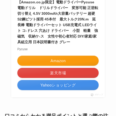
【Amazon.co.jp限定】電動ドライバーPycuse
電動ドリル ドリルドライバー 変形可能 正逆転
切り替え 4.5V 3000mAh大容量バッテリー 超硬
S2鋼ビツト採用 45本付 最大トルク20N.m 延
長棒 電動ドライバーセット USB充電式 LEDライ
ト コ-ドレス 穴あけ ドライバー 小型 軽量 強
磁気 収納ケ-ス 女性や初心者対応 DIY/家庭/家
具組立用 日本説明書付き グレー
Pycuse
Amazon
楽天市場
Yahooショッピング
ポチップ
口コミからわかる満足ポイントと選ぶ際の注