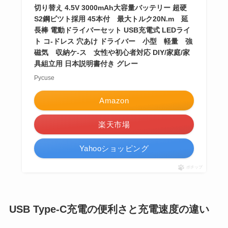
切り替え 4.5V 3000mAh大容量バッテリー 超硬
S2鋼ビツト採用 45本付 最大トルク20N.m 延
長棒 電動ドライバーセット USB充電式 LEDライ
ト コ-ドレス 穴あけ ドライバー 小型 軽量 強
磁気 収納ケ-ス 女性や初心者対応 DIY/家庭/家
具組立用 日本説明書付き グレー
Pycuse
Amazon
楽天市場
Yahooショッピング
ポチップ
USB Type-C充電の便利さと充電速度の違い