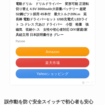
電動ドリル ドリルドライバー 変形可能 正逆転
切り替え 4.5V 3000mAh大容量バッテリー 超硬
S2鋼ビツト採用 45本付 最大トルク20N.m 延
長棒 電動ドライバーセット USB充電式 LEDライ
ト コ-ドレス 穴あけ ドライバー 小型 軽量 強
磁気 収納ケ-ス 女性や初心者対応 DIY/家庭/家
具組立用 日本説明書付き グレー
Pycuse
Amazon
楽天市場
Yahooショッピング
ポチップ
誤作動を防ぐ安全スイッチで初心者も安心