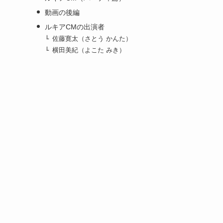
動画の後編
ルキアCMの出演者
佐藤寛太（さとう かんた）
横田美紀（よこた みき）