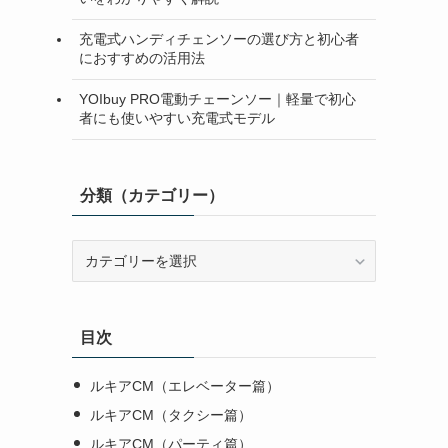
充電式ハンディチェンソーの選び方と初心者
におすすめの活用法
YOIbuy PRO電動チェーンソー｜軽量で初心
者にも使いやすい充電式モデル
分類（カテゴリー）
分
類
（カ
テ
目次
ゴ
リ
ー）
ルキアCM（エレベーター篇）
ルキアCM（タクシー篇）
ルキアCM（パーティ篇）