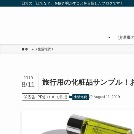
日常の「はてな？」を解き明かすことを目指したブログです！
洗濯機
ホーム
生活雑貨
2019
旅行用の化粧品サンプル！
8/11
広告･PRあり AIで作成
August 11, 2019
生活雑貨