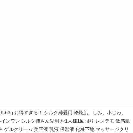
）
白ゲル63g お得すぎる！ シルク姉愛用 乾燥肌、しみ、小じわ、
ールインワン シルク姉さん愛用 お1人様1回限り レステモ 敏感肌
美白 ゲルクリーム 美容液 乳液 保湿液 化粧下地 マッサージクリ