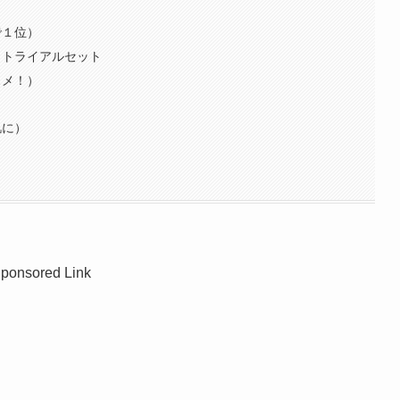
で１位）
）トライアルセット
スメ！）
肌に）
ponsored Link