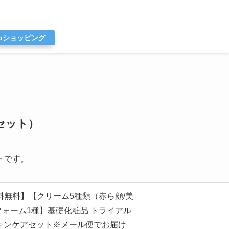
ooショッピング
セット）
トです。
送料無料】【クリーム5種類（赤ら顔/美
フォーム1種】基礎化粧品 トライアル
 スキンケアセット※メール便でお届け