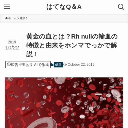
はてなQ＆A
ホーム
健康
黄金の血とは？Rh nullの輸血の
2019
特徴と由来をホンマでっかで解
10/22
説！
広告･PRあり AIで作成
October 22, 2019
健康