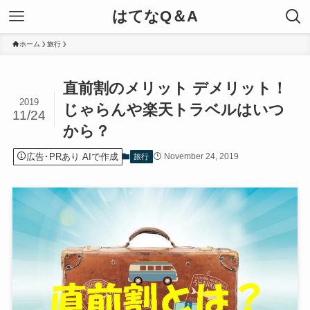
はてなQ＆A
ホーム
旅行
直前割のメリット デメリット！
2019
じゃらんや楽天トラベルはいつ
11/24
から？
広告･PRあり AIで作成
November 24, 2019
旅行