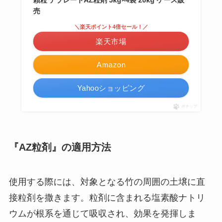
顆粒 デゾレートAZ粒剤 5kg×4袋 20kg ケース販
売
＼楽天ポイント4倍セール！／
楽天市場
Amazon
Yahooショッピング
ポチップ
『AZ粒剤』の適用方法
使用する際には、対象となる竹の周囲の土壌に直
接粒剤を撒きます。粒剤に含まれる塩素酸ナトリ
ウムが根系を通じて吸収され、効果を発揮しま